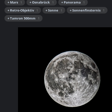
+ Mars
1
+ Osnabrück
1
+ Panorama
1
+ Retro-Objektiv
1
+ Sonne
1
+ Sonnenfinsternis
1
+ Tamron 500mm
1