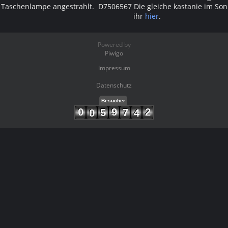
Taschenlampe angestrahlt. D7506567 Die gleiche kastanie im So
ihr
hier
.
Powered by
Piwigo
Impressum
Datenschutz
Besucher
0
9
2
5
7
0
4