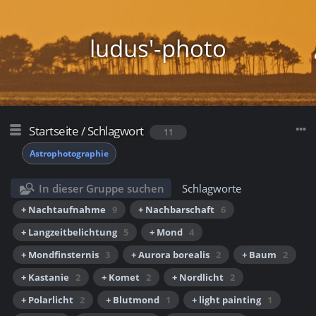
ludus'-photo
Startseite
/
Schlagwort
11
Astrophotographie
In dieser Gruppe suchen
Schlagworte
+ Nachtaufnahme
9
+ Nachbarschaft
6
+ Langzeitbelichtung
5
+ Mond
4
+ Mondfinsternis
3
+ Aurora borealis
2
+ Baum
2
+ Kastanie
2
+ Komet
2
+ Nordlicht
2
+ Polarlicht
2
+ Blutmond
1
+ light painting
1