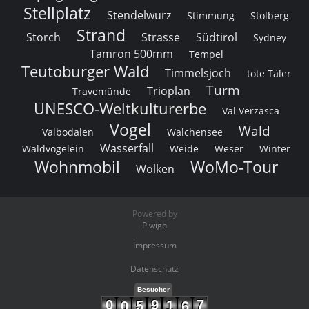
Stellplatz
Stendelwurz
Stimmung
Stolberg
Strand
Storch
Strasse
Südtirol
Sydney
Tamron 500mm
Tempel
Teutoburger Wald
Timmelsjoch
tote Täler
Turm
Trioplan
Travemünde
UNESCO-Weltkulturerbe
Val Verzasca
Vogel
Wald
Valbodalen
Walchensee
Wasserfall
Waldvögelein
Weide
Weser
Winter
Wohnmobil
WoMo-Tour
Wolken
Powered by
Piwigo
Impressum
Datenschutz
Besucher
0
9
7
5
1
0
6