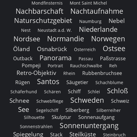
Mondfinsternis
Mont Saint Michel
Nachbarschaft
Nachtaufnahme
Naturschutzgebiet
Nebel
Naumburg
Niederlande
Nest
Neustadt a.d. W.
Normandie
Norwegen
Nordsee
Ostsee
Öland
Osnabrück
Österreich
Panorama
Outback
Paßstrasse
Passau
Pompeji
Portrait
Rauchschwalbe
Reh
Retro-Objektiv
Rubbenbruchsee
Rhein
Santos
Rügen
Säugetier
Schachblume
Schloß
Schiff
Schäferhund
Schären
Schlei
Schweden
Schnee
Schweiz
Schwebfliege
See
Silberberg
Segelschiff
Silberreiher
Skulptur
Sonnenaufgang
Silhouette
Sonnenuntergang
Sonnenstrahlen
Spiegelung
Steilküste
Stack
Steinbruch