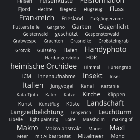
Felsformation
Felsenküste
Felsen
Fluss
Fjord
Flechte
fliegend
Flugzeug
Frankreich
Friesland
Fußgängerzone
Garten
Gegenlicht
Futterstelle
Gargano
geschützt
Geisterwald
Gespensterwald
Grabwespe
Grachten
Grasnelke
Großsteingrab
Handyphoto
Hafen
Grötvik
Guissény
HDR
Hardangervidda
heimische Orchidee
Himmel
Hünengrab
Insekt
ICM
Innenaufnahme
Insel
Italien
Jungvogel
Kanal
Kastanie
Kirche
Klippen
Kata-Tjuta
Kater
Katze
Landschaft
Kunst
Küste
Kunstflug
Langzeitbelichtung
Leuchtturm
Lengerich
Libelle
light painting
Loire
Maasholm
making of
Makro
Maxl
Makro abstrakt
Mauer
Mittelmeer
Mond
Meer
mit AI bearbeitet