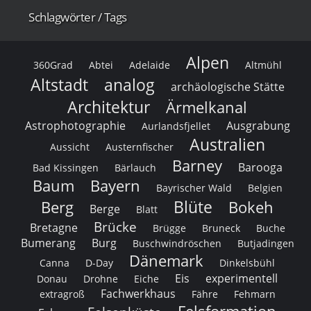
Schlagwörter / Tags
Alpen
360Grad
Abtei
Adelaide
Altmühl
Altstadt
analog
archäologische Stätte
Architektur
Ärmelkanal
Astrophotographie
Ausgrabung
Aurlandsfjellet
Australien
Aussicht
Austernfischer
Barney
Barooga
Bad Kissingen
Bärlauch
Baum
Bayern
Bayrischer Wald
Belgien
Blüte
Berg
Bokeh
Berge
Blatt
Brücke
Bretagne
Brügge
Bruneck
Buche
Bumerang
Burg
Buschwindröschen
Butjadingen
Dänemark
Canna
D-Day
Dinkelsbühl
Eis
experimentell
Donau
Drohne
Eiche
Fachwerkhaus
extragroß
Fähre
Fehmarn