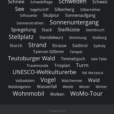
Schweden
Schnee
Schweiz
Schwebfliege
See
Silberberg
Segelschiff
Silberreiher
Skulptur
Sonnenaufgang
Silhouette
Sonnenuntergang
Sonnenstrahlen
Spiegelung
Steilküste
Stack
Steinbruch
Stellplatz
Stendelwurz
Stimmung
Stolberg
Strand
Storch
Strasse
Südtirol
Sydney
Tamron 500mm
Tempel
Teutoburger Wald
Timmelsjoch
tote Täler
Turm
Trioplan
Travemünde
UNESCO-Weltkulturerbe
Val Verzasca
Vogel
Wald
Valbodalen
Walchensee
Wasserfall
Waldvögelein
Weide
Weser
Winter
Wohnmobil
WoMo-Tour
Wolken
Powered by