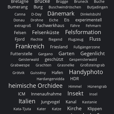
Brücke
Bretagne
Brügge
Bruneck
Buche
Bumerang
Burg
Buschwindröschen
Butjadingen
Dänemark
Canna
D-Day
Dinkelsbühl
Eis
experimentell
Donau
Drohne
Eiche
Fachwerkhaus
extragroß
Fähre
Fehmarn
Felsformation
Felsenküste
Felsen
Fluss
Fjord
Flechte
fliegend
Flugzeug
Frankreich
Friesland
Fußgängerzone
Garten
Gegenlicht
Futterstelle
Gargano
geschützt
Geisterwald
Gespensterwald
Grabwespe
Grachten
Grasnelke
Großsteingrab
Handyphoto
Hafen
Grötvik
Guissény
HDR
Hardangervidda
heimische Orchidee
Himmel
Hünengrab
Insekt
ICM
Innenaufnahme
Insel
Italien
Jungvogel
Kanal
Kastanie
Kirche
Klippen
Kata-Tjuta
Kater
Katze