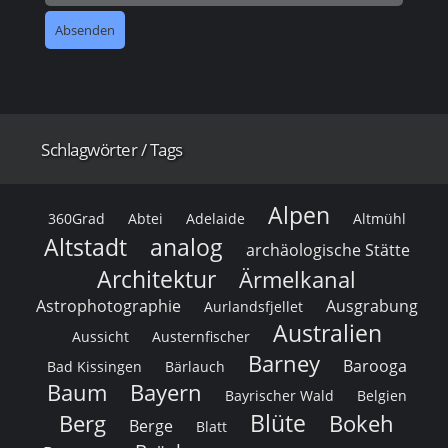
Schlagwörter / Tags
Alpen
360Grad
Abtei
Adelaide
Altmühl
Altstadt
analog
archäologische Stätte
Architektur
Ärmelkanal
Astrophotographie
Ausgrabung
Aurlandsfjellet
Australien
Aussicht
Austernfischer
Barney
Barooga
Bad Kissingen
Bärlauch
Baum
Bayern
Bayrischer Wald
Belgien
Blüte
Berg
Bokeh
Berge
Blatt