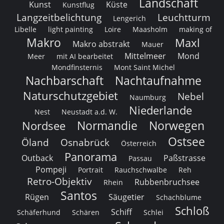
Landschaft
Kunst
Küste
Kunstflug
Langzeitbelichtung
Leuchtturm
Lengerich
Libelle
light painting
Loire
Maasholm
making of
Makro
Maxl
Makro abstrakt
Mauer
Mittelmeer
Mond
Meer
mit AI bearbeitet
Mondfinsternis
Mont Saint Michel
Nachbarschaft
Nachtaufnahme
Naturschutzgebiet
Nebel
Naumburg
Niederlande
Nest
Neustadt a.d. W.
Normandie
Norwegen
Nordsee
Ostsee
Öland
Osnabrück
Österreich
Panorama
Outback
Paßstrasse
Passau
Pompeji
Portrait
Rauchschwalbe
Reh
Retro-Objektiv
Rubbenbruchsee
Rhein
Santos
Rügen
Säugetier
Schachblume
Schloß
Schiff
Schäferhund
Schären
Schlei