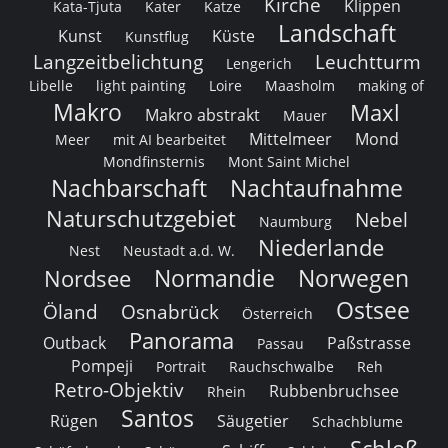
Kirche
Klippen
Kata-Tjuta
Kater
Katze
Landschaft
Kunst
Küste
Kunstflug
Langzeitbelichtung
Leuchtturm
Lengerich
Libelle
light painting
Loire
Maasholm
making of
Makro
Maxl
Makro abstrakt
Mauer
Mittelmeer
Mond
Meer
mit AI bearbeitet
Mondfinsternis
Mont Saint Michel
Nachbarschaft
Nachtaufnahme
Naturschutzgebiet
Nebel
Naumburg
Niederlande
Nest
Neustadt a.d. W.
Normandie
Norwegen
Nordsee
Ostsee
Öland
Osnabrück
Österreich
Panorama
Outback
Paßstrasse
Passau
Pompeji
Portrait
Rauchschwalbe
Reh
Retro-Objektiv
Rubbenbruchsee
Rhein
Santos
Rügen
Säugetier
Schachblume