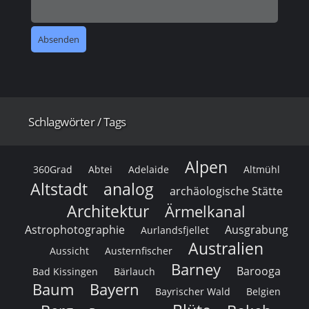
Schlagwörter / Tags
Alpen
360Grad
Abtei
Adelaide
Altmühl
Altstadt
analog
archäologische Stätte
Architektur
Ärmelkanal
Astrophotographie
Ausgrabung
Aurlandsfjellet
Australien
Aussicht
Austernfischer
Barney
Barooga
Bad Kissingen
Bärlauch
Baum
Bayern
Bayrischer Wald
Belgien