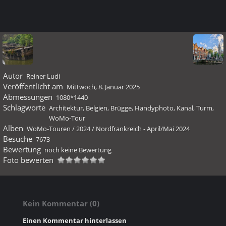
Autor
Reiner Ludi
Veröffentlicht am
Mittwoch, 8. Januar 2025
Abmessungen
1080*1440
Schlagworte
Architektur
,
Belgien
,
Brügge
,
Handyphoto
,
Kanal
,
Turm
,
WoMo-Tour
Alben
WoMo-Touren
/
2024
/
Nordfrankreich - April/Mai 2024
Besuche
7673
Bewertung
noch keine Bewertung
Foto bewerten
Kein Kommentar (0)
Einen Kommentar hinterlassen