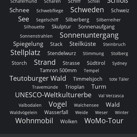
Schloß
Schiff
Schäferhund
Schären
Schlei
Schweden
Schnee
Schweiz
Schwebfliege
See
Silberberg
Segelschiff
Silberreiher
Skulptur
Sonnenaufgang
Silhouette
Sonnenuntergang
Sonnenstrahlen
Spiegelung
Steilküste
Stack
Steinbruch
Stellplatz
Stendelwurz
Stimmung
Stolberg
Strand
Storch
Strasse
Südtirol
Sydney
Tamron 500mm
Tempel
Teutoburger Wald
Timmelsjoch
tote Täler
Turm
Trioplan
Travemünde
UNESCO-Weltkulturerbe
Val Verzasca
Vogel
Wald
Valbodalen
Walchensee
Wasserfall
Waldvögelein
Weide
Weser
Winter
Wohnmobil
WoMo-Tour
Wolken