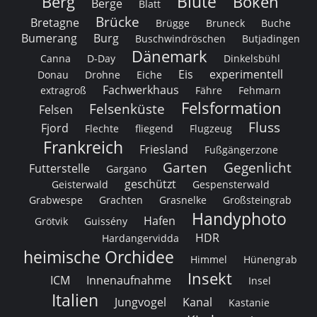
Blüte
Berg
Bokeh
Berge
Blatt
Brücke
Bretagne
Brügge
Bruneck
Buche
Bumerang
Burg
Buschwindröschen
Butjadingen
Dänemark
Canna
D-Day
Dinkelsbühl
Eis
experimentell
Donau
Drohne
Eiche
Fachwerkhaus
extragroß
Fähre
Fehmarn
Felsformation
Felsenküste
Felsen
Fluss
Fjord
Flechte
fliegend
Flugzeug
Frankreich
Friesland
Fußgängerzone
Garten
Gegenlicht
Futterstelle
Gargano
geschützt
Geisterwald
Gespensterwald
Grabwespe
Grachten
Grasnelke
Großsteingrab
Handyphoto
Hafen
Grötvik
Guissény
HDR
Hardangervidda
heimische Orchidee
Himmel
Hünengrab
Insekt
ICM
Innenaufnahme
Insel
Italien
Jungvogel
Kanal
Kastanie