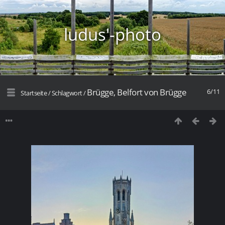
ludus'-photo
Brügge, Belfort von Brügge
6/11
Startseite
/
Schlagwort
/