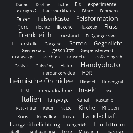
Eis
experimentell
Donau
Drohne
Eiche
Fachwerkhaus
extragroß
Fähre
Fehmarn
Felsformation
Felsenküste
Felsen
Fluss
Fjord
Flechte
fliegend
Flugzeug
Frankreich
Friesland
Fußgängerzone
Garten
Gegenlicht
Futterstelle
Gargano
geschützt
Geisterwald
Gespensterwald
Grabwespe
Grachten
Grasnelke
Großsteingrab
Handyphoto
Hafen
Grötvik
Guissény
HDR
Hardangervidda
heimische Orchidee
Himmel
Hünengrab
Insekt
ICM
Innenaufnahme
Insel
Italien
Jungvogel
Kanal
Kastanie
Kirche
Klippen
Kata-Tjuta
Kater
Katze
Landschaft
Kunst
Küste
Kunstflug
Langzeitbelichtung
Leuchtturm
Lengerich
Libelle
light painting
Loire
Maasholm
making of