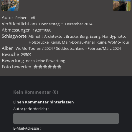
Autor
Reiner Ludi
Veröffentlicht am
Donnerstag, 5. Dezember 2024
Abmessungen
1920*1080
Schlagworte
Altmühl
,
Architektur
,
Brücke
,
Burg
,
Essing
,
Handyphoto
,
Holzbrücke
,
Kanal
,
Main-Donau-Kanal
,
Ruine
,
WoMo-Tour
Alben
WoMo-Touren
/
2024
/
Süddeutschland - Februar/März 2024
Besuche
29509
Bewertung
noch keine Bewertung
Foto bewerten
Kein Kommentar (0)
Einen Kommentar hinterlassen
Autor (erforderlich) :
E-Mail-Adresse :