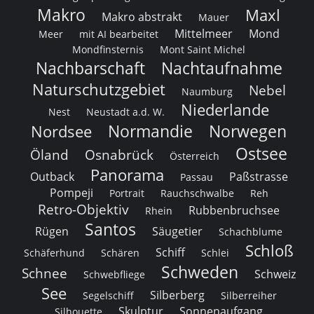
Makro
Maxl
Makro abstrakt
Mauer
Mittelmeer
Mond
Meer
mit AI bearbeitet
Mondfinsternis
Mont Saint Michel
Nachbarschaft
Nachtaufnahme
Naturschutzgebiet
Nebel
Naumburg
Niederlande
Nest
Neustadt a.d. W.
Normandie
Norwegen
Nordsee
Ostsee
Öland
Osnabrück
Österreich
Panorama
Outback
Paßstrasse
Passau
Pompeji
Portrait
Rauchschwalbe
Reh
Retro-Objektiv
Rubbenbruchsee
Rhein
Santos
Rügen
Säugetier
Schachblume
Schloß
Schiff
Schäferhund
Schären
Schlei
Schweden
Schnee
Schweiz
Schwebfliege
See
Silberberg
Segelschiff
Silberreiher
Skulptur
Sonnenaufgang
Silhouette