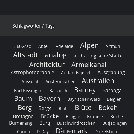
Schlagwörter / Tags
Alpen
360Grad
Abtei
Adelaide
Altmühl
Altstadt
analog
archäologische Stätte
Architektur
Ärmelkanal
Astrophotographie
Ausgrabung
Aurlandsfjellet
Australien
Aussicht
Austernfischer
Barney
Barooga
Bad Kissingen
Bärlauch
Baum
Bayern
Bayrischer Wald
Belgien
Blüte
Berg
Bokeh
Berge
Blatt
Brücke
Bretagne
Brügge
Bruneck
Buche
Bumerang
Burg
Buschwindröschen
Butjadingen
Dänemark
Canna
D-Day
Dinkelsbühl