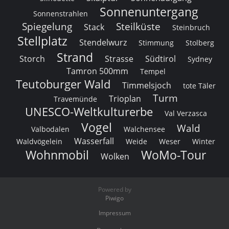
Sonnenuntergang
Sonnenstrahlen
Spiegelung
Steilküste
Stack
Steinbruch
Stellplatz
Stendelwurz
Stimmung
Stolberg
Strand
Storch
Strasse
Südtirol
Sydney
Tamron 500mm
Tempel
Teutoburger Wald
Timmelsjoch
tote Täler
Turm
Trioplan
Travemünde
UNESCO-Weltkulturerbe
Val Verzasca
Vogel
Wald
Valbodalen
Walchensee
Wasserfall
Waldvögelein
Weide
Weser
Winter
Wohnmobil
WoMo-Tour
Wolken
Powered by
Piwigo
Impressum