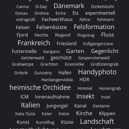
Dänemark
Canna
D-Day
Dinkelsbühl
Eis
experimentell
Donau
Drohne
Eiche
Fachwerkhaus
extragroß
Fähre
Fehmarn
Felsformation
Felsenküste
Felsen
Fluss
Fjord
Flechte
fliegend
Flugzeug
Frankreich
Friesland
Fußgängerzone
Garten
Gegenlicht
Futterstelle
Gargano
geschützt
Geisterwald
Gespensterwald
Grabwespe
Grachten
Grasnelke
Großsteingrab
Handyphoto
Hafen
Grötvik
Guissény
HDR
Hardangervidda
heimische Orchidee
Himmel
Hünengrab
Insekt
ICM
Innenaufnahme
Insel
Italien
Jungvogel
Kanal
Kastanie
Kirche
Klippen
Kata-Tjuta
Kater
Katze
Landschaft
Kunst
Küste
Kunstflug