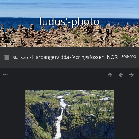
ludus'-photo
Hardangervidda - Vøringsfossen, NOR
306/690
Startseite
/