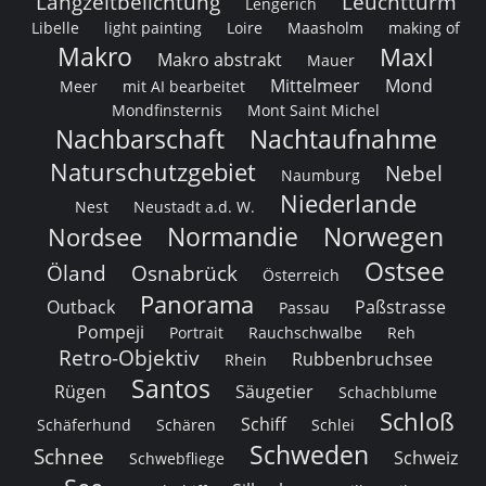
Langzeitbelichtung
Leuchtturm
Lengerich
Libelle
light painting
Loire
Maasholm
making of
Makro
Maxl
Makro abstrakt
Mauer
Mittelmeer
Mond
Meer
mit AI bearbeitet
Mondfinsternis
Mont Saint Michel
Nachbarschaft
Nachtaufnahme
Naturschutzgebiet
Nebel
Naumburg
Niederlande
Nest
Neustadt a.d. W.
Normandie
Norwegen
Nordsee
Ostsee
Öland
Osnabrück
Österreich
Panorama
Outback
Paßstrasse
Passau
Pompeji
Portrait
Rauchschwalbe
Reh
Retro-Objektiv
Rubbenbruchsee
Rhein
Santos
Rügen
Säugetier
Schachblume
Schloß
Schiff
Schäferhund
Schären
Schlei
Schweden
Schnee
Schweiz
Schwebfliege