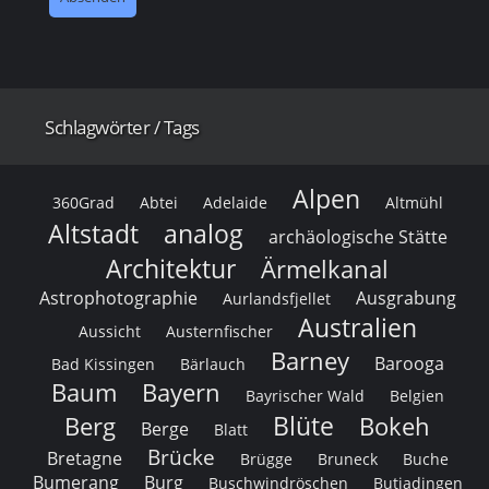
Schlagwörter / Tags
Alpen
360Grad
Abtei
Adelaide
Altmühl
Altstadt
analog
archäologische Stätte
Architektur
Ärmelkanal
Astrophotographie
Ausgrabung
Aurlandsfjellet
Australien
Aussicht
Austernfischer
Barney
Barooga
Bad Kissingen
Bärlauch
Baum
Bayern
Bayrischer Wald
Belgien
Blüte
Berg
Bokeh
Berge
Blatt
Brücke
Bretagne
Brügge
Bruneck
Buche
Bumerang
Burg
Buschwindröschen
Butjadingen