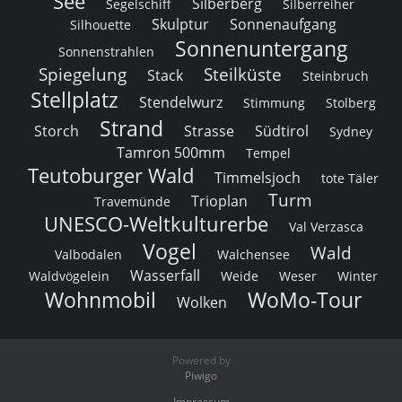
See
Silberberg
Segelschiff
Silberreiher
Skulptur
Sonnenaufgang
Silhouette
Sonnenuntergang
Sonnenstrahlen
Spiegelung
Steilküste
Stack
Steinbruch
Stellplatz
Stendelwurz
Stimmung
Stolberg
Strand
Storch
Strasse
Südtirol
Sydney
Tamron 500mm
Tempel
Teutoburger Wald
Timmelsjoch
tote Täler
Turm
Trioplan
Travemünde
UNESCO-Weltkulturerbe
Val Verzasca
Vogel
Wald
Valbodalen
Walchensee
Wasserfall
Waldvögelein
Weide
Weser
Winter
Wohnmobil
WoMo-Tour
Wolken
Powered by
Piwigo
Impressum