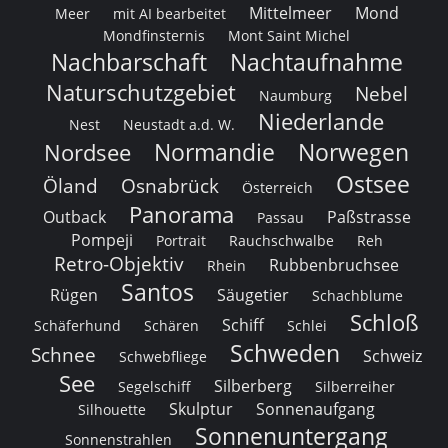
Mittelmeer
Mond
Meer
mit AI bearbeitet
Mondfinsternis
Mont Saint Michel
Nachbarschaft
Nachtaufnahme
Naturschutzgebiet
Nebel
Naumburg
Niederlande
Nest
Neustadt a.d. W.
Normandie
Norwegen
Nordsee
Ostsee
Öland
Osnabrück
Österreich
Panorama
Outback
Paßstrasse
Passau
Pompeji
Portrait
Rauchschwalbe
Reh
Retro-Objektiv
Rubbenbruchsee
Rhein
Santos
Rügen
Säugetier
Schachblume
Schloß
Schiff
Schäferhund
Schären
Schlei
Schweden
Schnee
Schweiz
Schwebfliege
See
Silberberg
Segelschiff
Silberreiher
Skulptur
Sonnenaufgang
Silhouette
Sonnenuntergang
Sonnenstrahlen