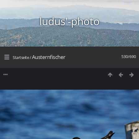
ludus'-photo
Austernfischer
530/690
Startseite
/