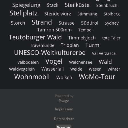
Spiegelung
Steilküste
Stack
Steinbruch
Stellplatz
Stendelwurz
Stimmung
Stolberg
Strand
Storch
Strasse
Südtirol
Sydney
Tamron 500mm
Tempel
Teutoburger Wald
Timmelsjoch
tote Täler
Turm
Trioplan
Travemünde
UNESCO-Weltkulturerbe
Val Verzasca
Vogel
Wald
Valbodalen
Walchensee
Wasserfall
Waldvögelein
Weide
Weser
Winter
Wohnmobil
WoMo-Tour
Wolken
Powered by
Piwigo
Impressum
Datenschutz
Besucher