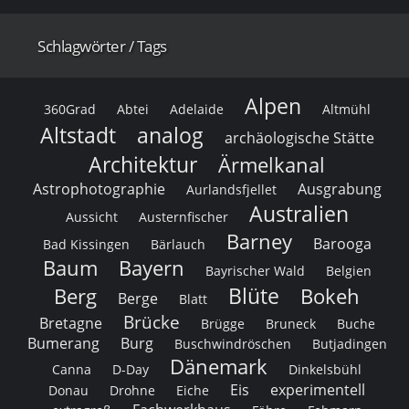
Schlagwörter / Tags
Alpen
360Grad
Abtei
Adelaide
Altmühl
Altstadt
analog
archäologische Stätte
Architektur
Ärmelkanal
Astrophotographie
Ausgrabung
Aurlandsfjellet
Australien
Aussicht
Austernfischer
Barney
Barooga
Bad Kissingen
Bärlauch
Baum
Bayern
Bayrischer Wald
Belgien
Blüte
Berg
Bokeh
Berge
Blatt
Brücke
Bretagne
Brügge
Bruneck
Buche
Bumerang
Burg
Buschwindröschen
Butjadingen
Dänemark
Canna
D-Day
Dinkelsbühl
Eis
experimentell
Donau
Drohne
Eiche