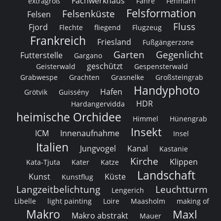
Fachwerkhaus
extragroß
Fähre
Fehmarn
Felsformation
Felsenküste
Felsen
Fluss
Fjord
Flechte
fliegend
Flugzeug
Frankreich
Friesland
Fußgängerzone
Garten
Gegenlicht
Futterstelle
Gargano
geschützt
Geisterwald
Gespensterwald
Grabwespe
Grachten
Grasnelke
Großsteingrab
Handyphoto
Hafen
Grötvik
Guissény
HDR
Hardangervidda
heimische Orchidee
Himmel
Hünengrab
Insekt
ICM
Innenaufnahme
Insel
Italien
Jungvogel
Kanal
Kastanie
Kirche
Klippen
Kata-Tjuta
Kater
Katze
Landschaft
Kunst
Küste
Kunstflug
Langzeitbelichtung
Leuchtturm
Lengerich
Libelle
light painting
Loire
Maasholm
making of
Makro
Maxl
Makro abstrakt
Mauer