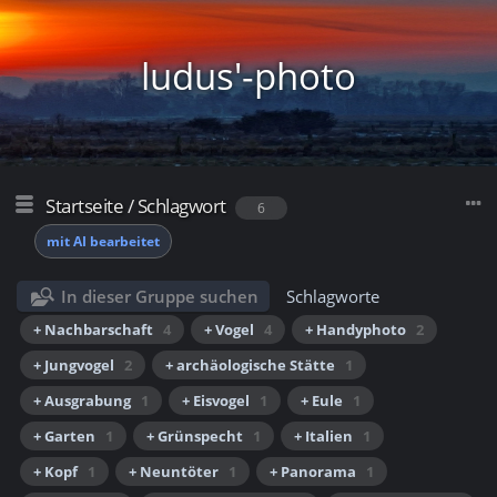
ludus'-photo
Startseite
/
Schlagwort
6
mit AI bearbeitet
In dieser Gruppe suchen
Schlagworte
+ Nachbarschaft
4
+ Vogel
4
+ Handyphoto
2
+ Jungvogel
2
+ archäologische Stätte
1
+ Ausgrabung
1
+ Eisvogel
1
+ Eule
1
+ Garten
1
+ Grünspecht
1
+ Italien
1
+ Kopf
1
+ Neuntöter
1
+ Panorama
1