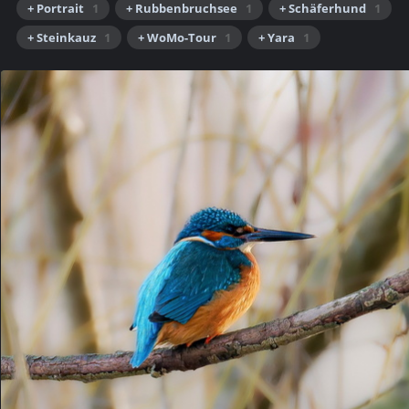
+ Portrait
1
+ Rubbenbruchsee
1
+ Schäferhund
1
+ Steinkauz
1
+ WoMo-Tour
1
+ Yara
1