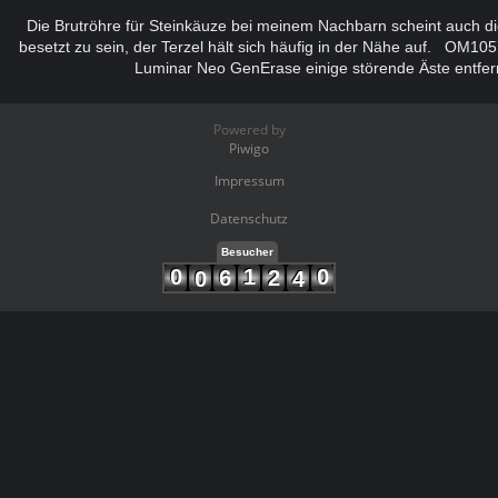
Die Brutröhre für Steinkäuze bei meinem Nachbarn scheint auch d
besetzt zu sein, der Terzel hält sich häufig in der Nähe auf. OM10
Luminar Neo GenErase einige störende Äste entfer
Powered by
Piwigo
Impressum
Datenschutz
Besucher
0
1
0
6
2
0
4