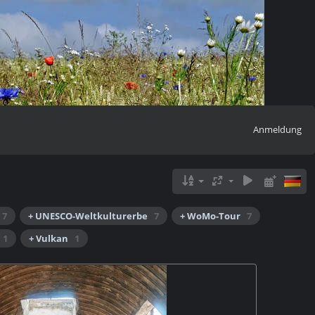
Anmeldung
7
+ UNESCO-Weltkulturerbe
7
+ WoMo-Tour
7
1
+ Vulkan
1