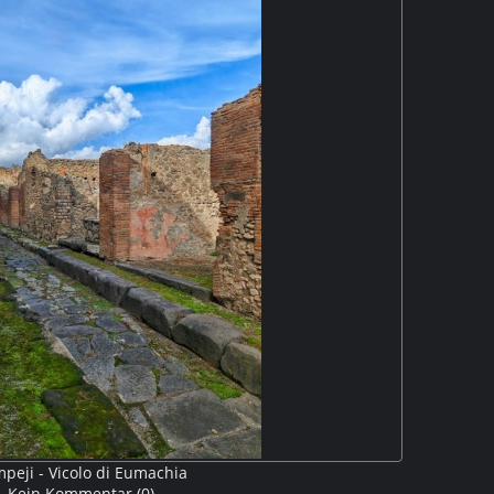
 größte und zentrale Saal der Anlage. M5P
peji - Vicolo di Eumachia
Kein Kommentar (0)