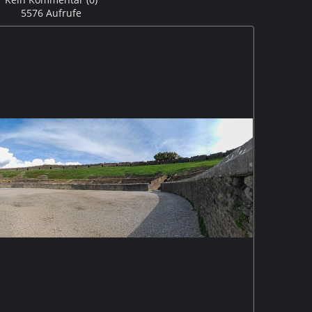
5576 Aufrufe
 Pompeji recht voll war, findet man immer wieder Ecken,
in denen niemand unterwegs ist. M5P