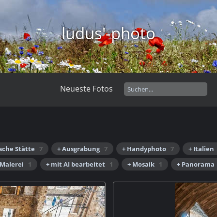
ludus'-photo
Neueste Fotos
sche Stätte
7
+ Ausgrabung
7
+ Handyphoto
7
+ Italien
 Malerei
1
+ mit AI bearbeitet
1
+ Mosaik
1
+ Panorama