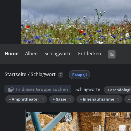
Home
Alben
Schlagworte
Entdecken
Startseite
/
Schlagwort
7
Pompeji
In dieser Gruppe suchen
Schlagworte
+ archäologi
+ Amphitheater
1
+ Gasse
1
+ Innenaufnahme
1
+