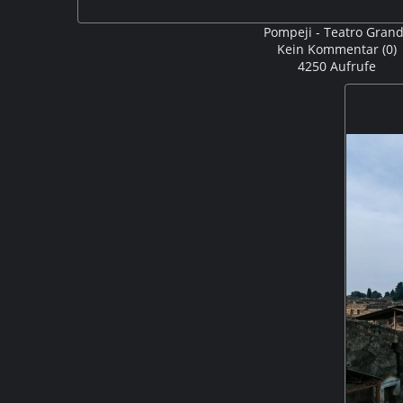
Pompeji - Teatro Gran
Kein Kommentar (0)
4250 Aufrufe
Das große Theater von Pompeji wurde im 2.Jhdt v. Chr. n
und später an die römischen Theatergewohn