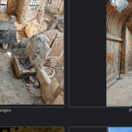
bungen
P
n 66 Hektar, von denen 45 Hektar
Die zentrale Therme, auch Term