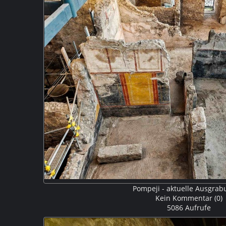
Pompeji - aktuelle Ausgra
Kein Kommentar (0)
5086 Aufrufe
Der archäologische Park von Pompeji hat eine Gröβe vo