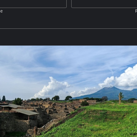
de
ach griechischer Tradition erbaut
Das Amphitheater von Pompeji, 
heiten angepasst. M5P
wohl selten so menschenleer. 
nachgeholf