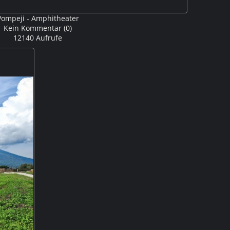
Pompeji - Amphitheater
Kein Kommentar (0)
12140 Aufrufe
das früher etwa 20000 Zuschauern Platz bot, findet man
Ich habe mit dem generativen Entfernen von Lightroom
en. M5P Panorama mit dem Handy