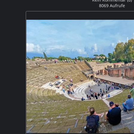
8069 Aufrufe
Das Haus des Trittolemo. Die Mosaiken, die an der We
diesem Haus, sondern aus den nahe gelegenen Vorsta
Marina. M5P