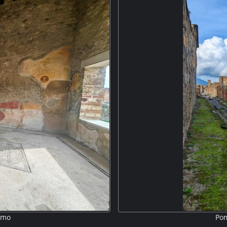
e aktuellen Ausgrabungen, die wohl
(Heißbad) ist der
den. M5P
lemo
Pom