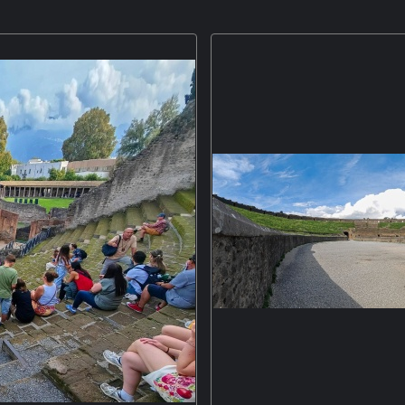
stwand lehnen, stammen nicht aus
Obwohl es bei unserem Besuch in
dtbädern in der Nähe der Porta
bzw. Gassen 