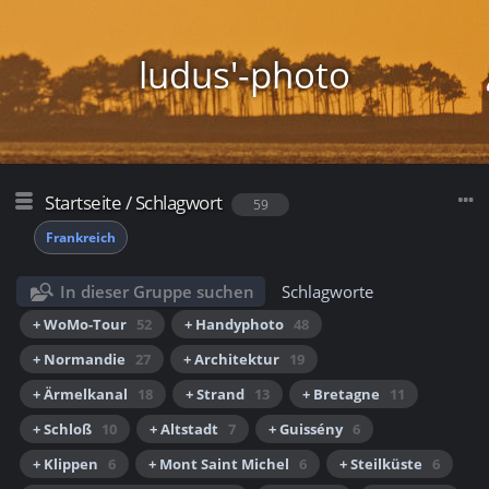
ludus'-photo
Startseite
/
Schlagwort
59
Frankreich
In dieser Gruppe suchen
Schlagworte
+ WoMo-Tour
52
+ Handyphoto
48
+ Normandie
27
+ Architektur
19
+ Ärmelkanal
18
+ Strand
13
+ Bretagne
11
+ Schloß
10
+ Altstadt
7
+ Guissény
6
+ Klippen
6
+ Mont Saint Michel
6
+ Steilküste
6