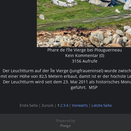
Phare de l’Île Vierge bei Plouguerneau
Kein Kommentar (0)
3156 Aufrufe
Der Leuchtturm auf der Île Vierge (Jungfraueninsel) wurde zwis
mit einer Höhe von 82,5 Metern erbaut, damit ist er der höchste 
Der Leuchtturm wird seit dem 23. Mai 2011 als historisches Mo
geführt. M5P
Erste Seite |
Zurück |
1
2
3
4
|
Vorwärts
|
Letzte Seite
Powered by
Piwigo