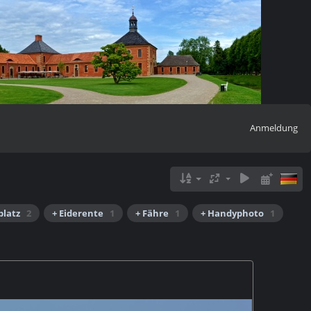
Anmeldung
platz
2
+ Eiderente
1
+ Fähre
1
+ Handyphoto
1