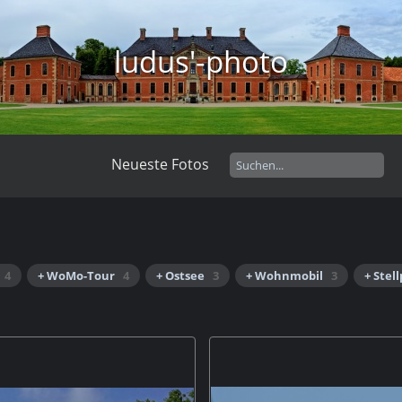
ludus'-photo
Neueste Fotos
4
+ WoMo-Tour
4
+ Ostsee
3
+ Wohnmobil
3
+ Stell