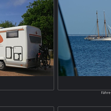
Fähre
rötvig mit dem herrlichen Blick
Eine Fähre begegnet einem Zw