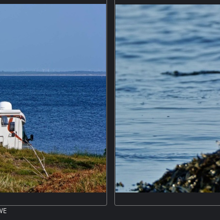
6 091607
SWE