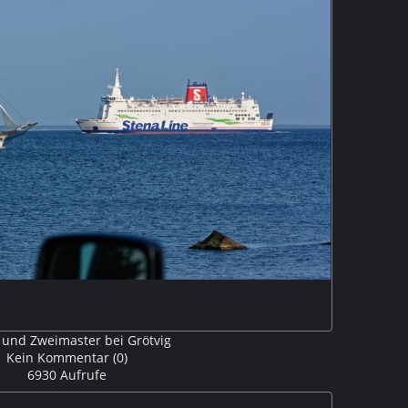
 und Zweimaster bei Grötvig
Kein Kommentar (0)
6930 Aufrufe
eimaster auf der Laholmsbucht bei Grötvig V3153402