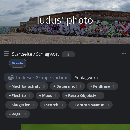
ludus'-photo
Startseite
/
Schlagwort
3
Weide
In dieser Gruppe suchen
Schlagworte
+ Nachbarschaft
3
+ Bauernhof
1
+ Feldhase
1
+ Flechte
1
+ Moos
1
+ Retro-Objektiv
1
+ Säugetier
1
+ Storch
1
+ Tamron 500mm
1
+ Vogel
1